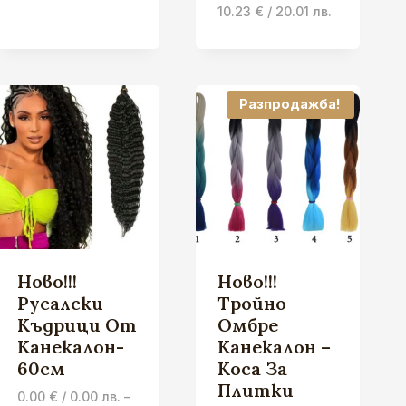
range:
Price
10.23
€
/ 20.01 лв.
10.23 €
range:
/
9.71 €
20.01 лв.
/
through
18.99 лв.
Разпродажба!
11.25 €
through
/
10.23 €
22.00 лв.
/
20.01 лв.
Ново!!!
Ново!!!
Русалски
Тройно
Къдрици От
Омбре
Канекалон-
Канекалон –
60см
Коса За
Плитки
0.00
€
/ 0.00 лв.
–