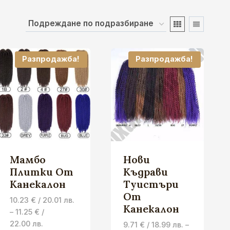
Разпродажба!
Разпродажба!
Мамбо
Нови
Плитки От
Къдрави
Канекалон
Туистъри
От
10.23
€
/ 20.01 лв.
Канекалон
–
11.25
€
/
Price
22.00 лв.
9.71
€
/ 18.99 лв.
–