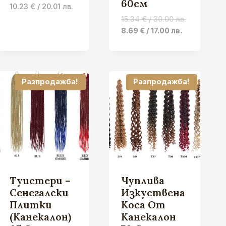
60см
Price
10.23
€
/ 20.01 лв.
range:
15.34
€
/ 30.00 лв.
0.00 €
Original
Current
8.69
€
/ 17.00 лв.
/
price
price
0.00 лв.
was:
is:
through
15.34 €
8.69 €
10.23 €
/
/
Разпродажба!
Разпродажба!
/
30.00 лв..
17.00 лв..
20.01 лв.
Туистери –
Чуплива
Сенегалски
Изкуствена
Плитки
Коса От
(Канекалон)
Канекалон