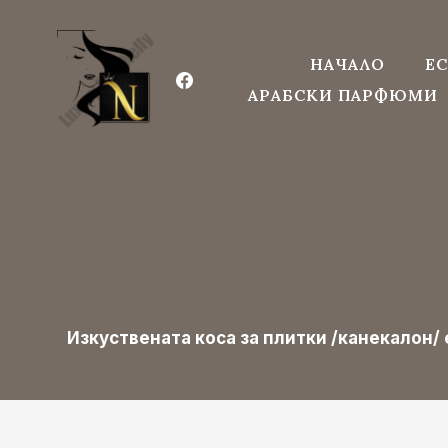
Към
съдържанието
НАЧАЛО
ЕС
АРАБСКИ ПАРФЮМИ
Изкуствената коса за плитки /канекалон/ 