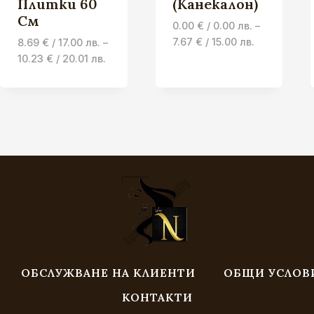
Плитки 60
(Канекалон)
См
0.00
€
/ 0.00 лв.
–
Price
7.67
€
/ 15.00 лв.
8.69
€
/ 17.00 лв.
–
range:
Price
10.23
€
/ 20.01 лв.
0.00 €
range:
/
8.69 €
0.00 лв.
/
through
17.00 лв.
7.67 €
through
/
10.23 €
15.00 лв.
/
20.01 лв.
ОБСЛУЖВАНЕ НА КЛИЕНТИ
ОБЩИ УСЛОВ
КОНТАКТИ