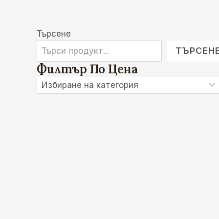
Търсене
ТЪРСЕН
Филтър По Цена
Избиране
на
категория