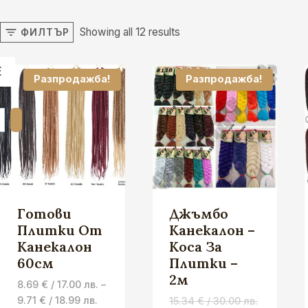
Showing all 12 results
ФИЛТЪР
Е
Разпродажба!
Разпродажба!
Готови
Джъмбо
Плитки От
Канекалон –
Канекалон
Коса За
60см
Плитки –
2м
8.69
€
/ 17.00 лв.
–
Price
9.71
€
/ 18.99 лв.
15.34
€
/ 30.00 лв.