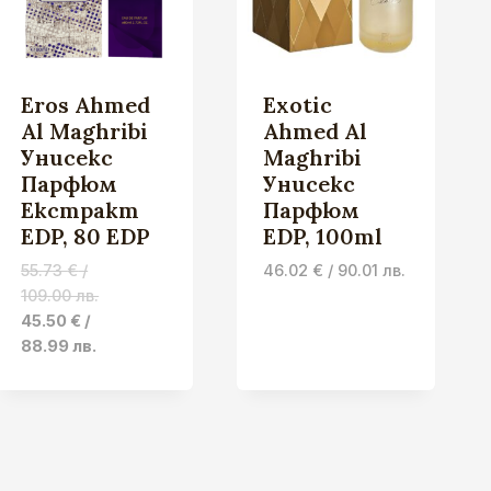
Eros Ahmed
Exotic
Al Maghribi
Ahmed Al
Унисекс
Maghribi
Парфюм
Унисекс
Екстракт
Парфюм
EDP, 80 EDP
EDP, 100ml
55.73
€
/
46.02
€
/ 90.01 лв.
109.00 лв.
Original
Current
45.50
€
/
price
price
88.99 лв.
was:
is:
55.73 €
45.50 €
/
/
109.00 лв..
88.99 лв..