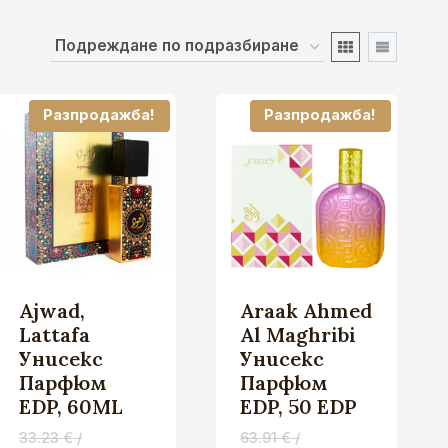
Разпродажба!
Разпродажба!
Ajwad,
Araak Ahmed
Lattafa
Al Maghribi
Унисекс
Унисекс
Парфюм
Парфюм
EDP, 60ML
EDP, 50 EDP
33.23
€
/
63.91
€
/