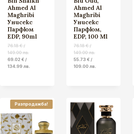
Bin Shaikh
Blu Oud,
Ahmed Al
Ahmed Al
Maghribi
Maghribi
Унисекс
Унисекс
Парфюм
Парфюм,
EDP, 90ml
EDP, 100 Ml
76.18
€
/
76.18
€
/
149.00 лв.
149.00 лв.
Original
Current
Original
Current
69.02
€
/
55.73
€
/
price
price
price
price
134.99 лв.
109.00 лв.
was:
is:
was:
is:
76.18 €
69.02 €
76.18 €
55.73 €
/
/
/
/
149.00 лв..
134.99 лв..
149.00 лв..
109.00 лв.
Разпродажба!