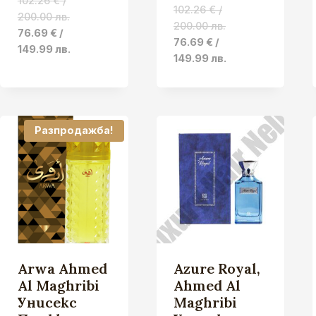
102.26
€
/
102.26
€
/
200.00 лв.
200.00 лв.
Original
Current
76.69
€
/
Original
Current
76.69
€
/
price
price
149.99 лв.
price
price
149.99 лв.
was:
is:
was:
is:
102.26 €
76.69 €
102.26 €
76.69 €
/
/
/
/
200.00 лв..
149.99 лв..
200.00 лв..
149.99 лв.
Разпродажба!
Arwa Ahmed
Azure Royal,
Al Maghribi
Ahmed Al
Унисекс
Maghribi