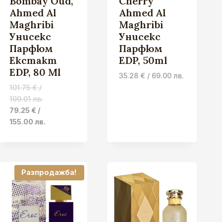
Bombay Oud,
Cherry
Ahmed Al
Ahmed Al
Maghribi
Maghribi
Унисекс
Унисекс
Парфюм
Парфюм
Екстакт
EDP, 50ml
EDP, 80 Ml
35.28
€
/ 69.00 лв.
101.75
€
/
199.01 лв.
Original
Current
79.25
€
/
price
price
155.00 лв.
was:
is:
101.75 €
79.25 €
.
/
/
199.01 лв..
155.00 лв..
Разпродажба!