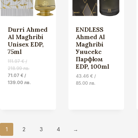
Durri Ahmed
ENDLESS
Al Maghribi
Ahmed Al
Unisex EDP,
Maghribi
75ml
Унисекс
Парфюм
111.97
€
/
EDP, 100ml
218.99 лв.
Original
Current
71.07
€
/
43.46
€
/
price
price
139.00 лв.
85.00 лв.
was:
is:
111.97 €
71.07 €
/
/
218.99 лв..
139.00 лв..
1
2
3
4
→