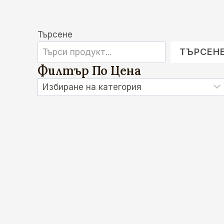
Търсене
ТЪРСЕН
Филтър По Цена
Избиране
на
категория