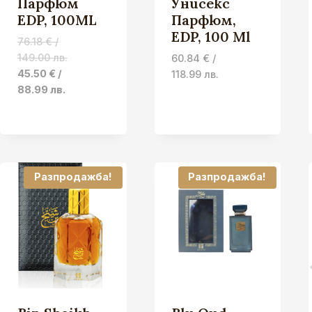
Парфюм
Унисекс
EDP, 100ML
Парфюм,
EDP, 100 Ml
76.18
€
/
149.00 лв.
60.84
€
/
Original
Current
45.50
€
/
118.99 лв.
price
price
88.99 лв.
was:
is:
76.18 €
45.50 €
/
/
149.00 лв..
88.99 лв..
Разпродажба!
Разпродажба!