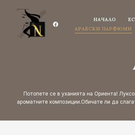
Към
съдържанието
НАЧАЛО
ЕС
АРАБСКИ ПАРФЮМИ
Потопете се в уханията на Ориента! Лукс
ароматните композиции.Обичате ли да слагат