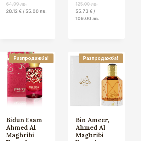
64.99 лв.
125.00 лв.
Original
Current
Original
Current
28.12
€
/ 55.00 лв.
55.73
€
/
price
price
price
price
109.00 лв.
was:
is:
was:
is:
33.23 €
28.12 €
63.91 €
55.73 €
/
/
/
/
64.99 лв..
55.00 лв..
125.00 лв..
109.00 лв..
.
Разпродажба!
Разпродажба!
Bidun Esam
Bin Ameer,
Ahmed Al
Ahmed Al
Maghribi
Maghribi