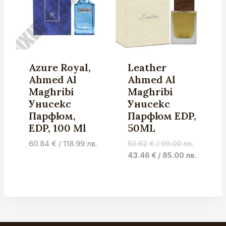
Azure Royal,
Leather
Ahmed Al
Ahmed Al
Maghribi
Maghribi
Унисекс
Унисекс
Парфюм,
Парфюм EDP,
EDP, 100 Ml
50ML
Original
60.84
€
/ 118.99 лв.
50.62
€
/ 99.00 лв.
price
Current
43.46
€
/ 85.00 лв.
was:
price
50.62 €
is:
/
43.46 €
99.00 лв.
/
85.00 лв