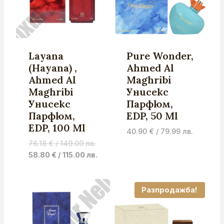
Layana
Pure Wonder,
(Hayana) ,
Ahmed Al
Ahmed Al
Maghribi
Maghribi
Унисекс
Унисекс
Парфюм,
Парфюм,
EDP, 50 Ml
EDP, 100 Ml
40.90
€
/ 79.99 лв.
Original
76.18
€
/ 149.00 лв.
price
Current
58.80
€
/ 115.00 лв.
was:
price
76.18 €
is:
/
58.80 €
Разпродажба!
149.00 лв..
/
115.00 лв..