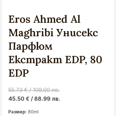
Eros Ahmed Al
Maghribi Унисекс
Парфюм
Екстракт EDP, 80
EDP
Original
55.73
€
/ 109.00 лв.
price
Current
45.50
€
/ 88.99 лв.
was:
price
Размер:
80ml
55.73 €
is: