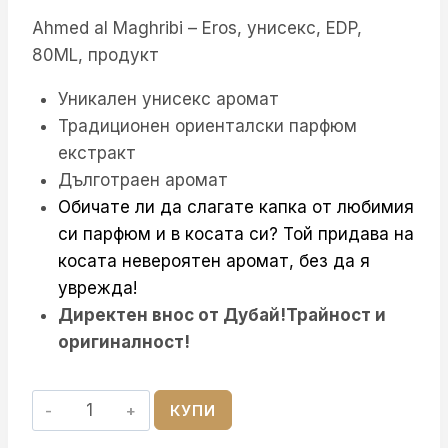
Ahmed al Maghribi – Eros, унисекс, EDP,
/
45.50 €
80ML, продукт
109.00 лв..
/
88.99 лв..
Уникален унисекс аромат
Традиционен ориенталски парфюм
екстракт
Дълготраен аромат
Обичате ли да слагате капка от любимия
си парфюм и в косата си? Той придава на
косата невероятен аромат, без да я
уврежда!
Директен внос от Дубай!Трайност и
оригиналност!
количество
КУПИ
за