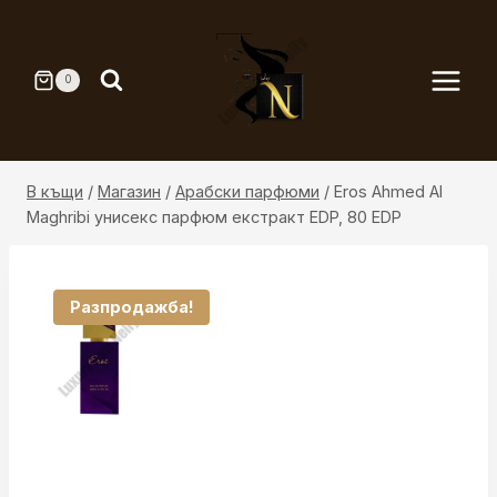
Към
съдържанието
0
В къщи
/
Магазин
/
Арабски парфюми
/
Eros Ahmed Al
Maghribi унисекс парфюм екстракт EDP, 80 EDP
Разпродажба!