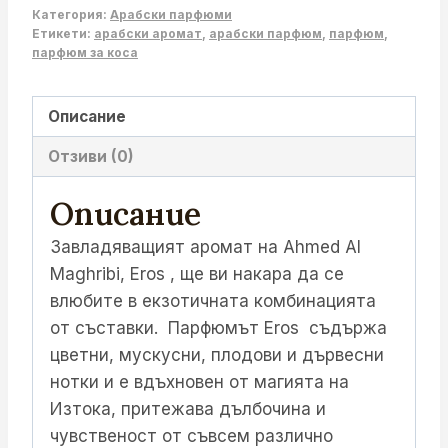
Категория:
Арабски парфюми
Етикети:
арабски аромат
,
арабски парфюм
,
парфюм
,
парфюм за коса
Описание
Отзиви (0)
Описание
Завладяващият аромат на Ahmed Al
Maghribi, Eros , ще ви накара да се
влюбите в екзотичната комбинацията
от съставки. Парфюмът Eros съдържа
цветни, мускусни, плодови и дървесни
нотки и е вдъхновен от магията на
Изтока, притежава дълбочина и
чувственост от съвсем различно