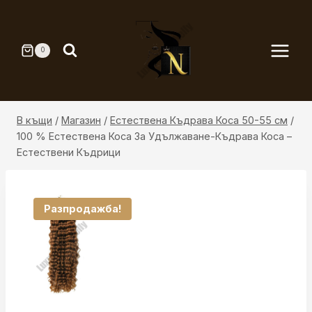
Към
съдържанието
0
В къщи
/
Магазин
/
Естествена Къдрава Коса 50-55 см
/
100 % Естествена Коса За Удължаване-Къдрава Коса –
Естествени Къдрици
Разпродажба!