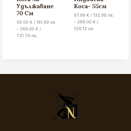
Удължаване
Коса- 55см
70 См
67.99
€
/ 132.98 лв.
–
269.00
€
/
93.00
€
/ 181.89 лв.
Price
526.12 лв.
–
369.00
€
/
range:
Price
721.70 лв.
67.99 €
range:
/
93.00 €
132.98 лв.
/
through
181.89 лв.
269.00 €
through
/
369.00 €
526.12 лв.
/
721.70 лв.