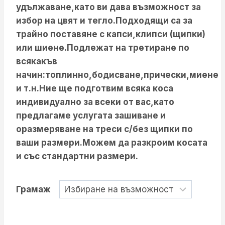
удължаване,като ви дава възможност за
избор на цвят и тегло.Подходящи са за
трайно поставяне с капси,клипси (щипки)
или шиене.Подлежат на третиране по
всякакъв
начин:топлинно,бодисване,прически,миене
и т.н.Ние ще подготвим всяка коса
индивидуално за всеки от вас,като
предлагаме услугата зашиване и
оразмеряване на треси с/без щипки по
ваши размери.Можем да разкроим косата
и със стандартни размери.
Грамаж