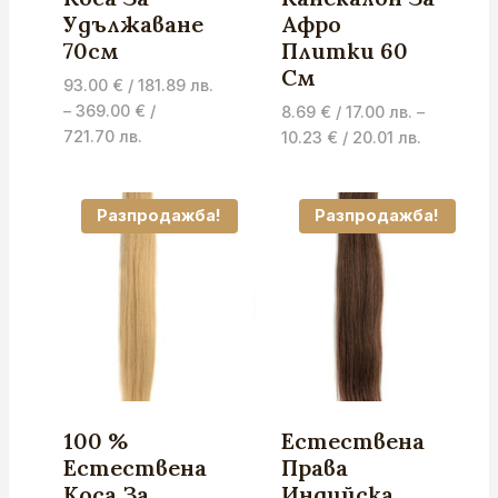
Удължаване
Афро
70см
Плитки 60
См
93.00
€
/ 181.89 лв.
–
369.00
€
/
8.69
€
/ 17.00 лв.
–
Price
721.70 лв.
Price
10.23
€
/ 20.01 лв.
range:
range:
93.00 €
8.69 €
/
/
Разпродажба!
Разпродажба!
181.89 лв.
17.00 лв.
through
through
369.00 €
10.23 €
/
/
721.70 лв.
20.01 лв.
100 %
Естествена
Естествена
Права
Коса За
Индийска