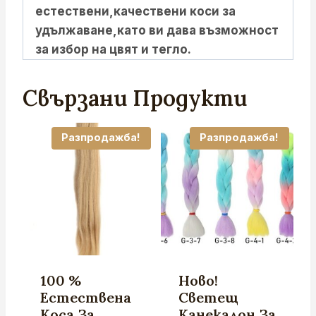
естествени,качествени коси за
удължаване,като ви дава възможност
за избор на цвят и тегло.
Свързани Продукти
Разпродажба!
Разпродажба!
100 %
Ново!
Естествена
Светещ
Коса За
Канекалон За