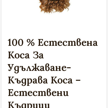
100 % Естествена
Коса За
Удължаване-
Къдрава Коса –
Естествени
Къдрици