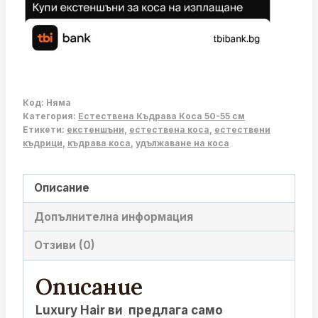
Код:
Няма
Категория:
Естествена Къдрава Коса 50-55 см
Етикети:
екстеншъни
,
естествена коса
,
естествени
къдрици
,
къдрава коса
,
удължаване на коса
Описание
Допълнителна информация
Отзиви (0)
Описание
Luxury Hair ви предлага само