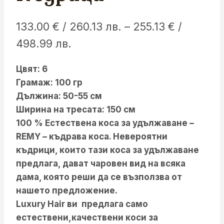
133.00
€
/ 260.13 лв.
–
255.13
€
/
Price
498.99 лв.
range:
Цвят: 6
133.00 €
Грамаж: 100 гр
/
Дължина: 50-55 см
260.13 лв.
Ширина на тресата: 150 см
100 % Естествена коса за удължаване –
through
REMY – къдрава коса. Невероятни
255.13 €
къдрици, които тази коса за удължаване
/
предлага, дават чаровен вид на всяка
дама, която реши да се възползва от
498.99 лв.
нашето предложение.
Luxury Hair ви предлага само
естествени,качествени коси за