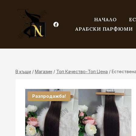
Към
съдържанието
НАЧАЛО
ЕС
АРАБСКИ ПАРФЮМИ
В къщи
/
Магазин
/
Топ Качество-Топ Цена
/
Естествена
Разпродажба!