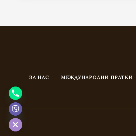
through
269.00 €
/
526.12 лв.
ЗА НАС
МЕЖДУНАРОДНИ ПРАТКИ
CHATY
HIDE