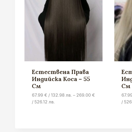
Естествена Права
Ес
Индийска Коса – 55
Инд
См
См
67.99
€
/ 132.98 лв.
–
269.00
€
67.9
Price
/ 526.12 лв.
/ 526
range:
67.99 €
/
132.98 лв.