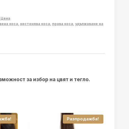
 Цена
вена коса
,
кестенява коса
,
права коса
,
удължаване на
зможност за избор на цвят и тегло.
ажба!
Разпродажба!