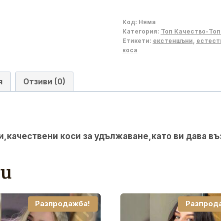
Код:
Няма
Категория:
Топ Качество-Топ
Етикети:
екстеншъни
,
естест
коса
я
Отзиви (0)
и,качествени коси за удължаване,като ви дава въ
ти
Разпродажба!
Разпрод