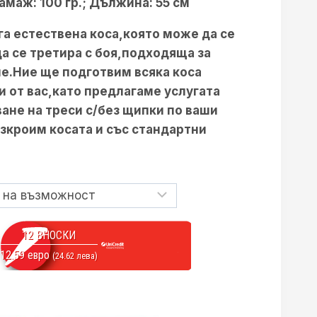
амаж: 100 гр.;
Дължина: 55 см
132.42 €
га естествена коса,която може да се
/
а се третира с боя,подходяща за
258.99 лв.
е.Ние ще подготвим всяка коса
through
и от вас,като предлагаме услугата
270.47 €
ане на треси с/без щипки по ваши
зкроим косата и със стандартни
/
528.99 лв.
12 ВНОСКИ
12.59 евро
(24.62 лева)