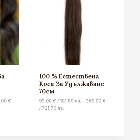
ва
100 % Естествена
Коса За Удължаване
70см
.00
€
93.00
€
/ 181.89 лв.
–
369.00
€
Price
/ 721.70 лв.
range:
93.00 €
/
181.89 лв.