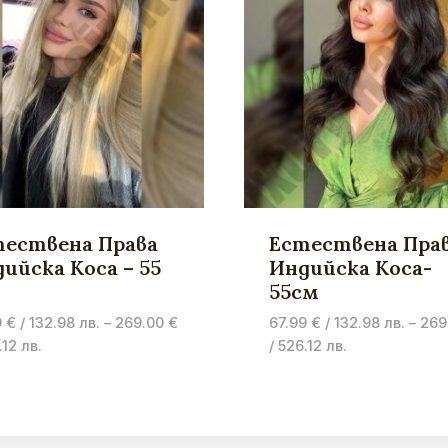
тествена Права
Естествена Пра
ийска Коса – 55
Индийска Коса-
55см
9
€
/ 132.98 лв.
–
269.00
€
67.99
€
/ 132.98 лв.
–
269
Price
Price
.12 лв.
/ 526.12 лв.
range:
range:
67.99 €
67.99 €
/
/
132.98 лв.
132.98 лв.