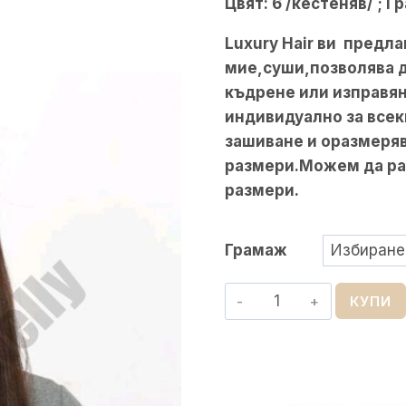
Цвят: 6 /кестеняв/ ;
Гр
Luxury Hair ви предла
мие,суши,позволява д
къдрене или изправян
индивидуално за всек
зашиване и оразмеряв
размери.Можем да ра
размери.
Грамаж
количество
КУПИ
за
Естествена
Коса