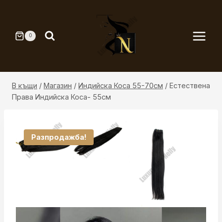
Към
съдържанието
0
В къщи
/
Магазин
/
Индийска Коса 55-70см
/
Естествена
Права Индийска Коса- 55см
Разпродажба!