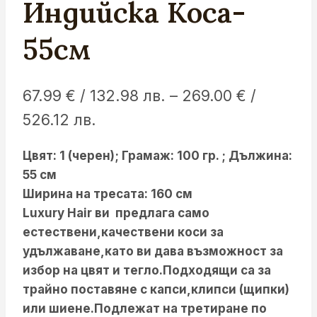
Индийска Коса-
55см
67.99
€
/ 132.98 лв.
–
269.00
€
/
Price
526.12 лв.
range:
Цвят: 1 (черен);
Грамаж: 100 гр. ;
Дължина:
67.99 €
55 см
/
Ширина на тресата: 160 см
132.98 лв.
Luxury Hair ви предлага само
естествени,качествени коси за
through
удължаване,като ви дава възможност за
269.00 €
избор на цвят и тегло.Подходящи са за
/
трайно поставяне с капси,клипси (щипки)
или шиене.Подлежат на третиране по
526.12 лв.