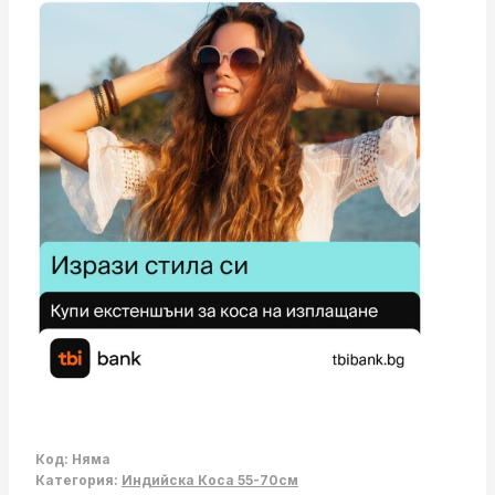
Индийска
Коса-
55см
Код:
Няма
Категория:
Индийска Коса 55-70см