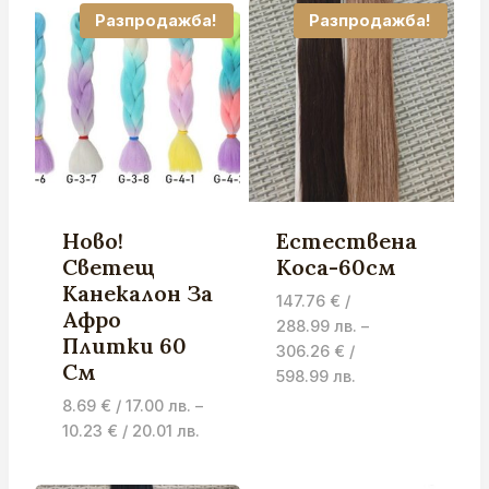
Разпродажба!
Разпродажба!
Ново!
Естествена
Светещ
Коса-60см
Канекалон За
147.76
€
/
Афро
288.99 лв.
–
Плитки 60
306.26
€
/
См
Price
598.99 лв.
range:
8.69
€
/ 17.00 лв.
–
147.76 €
Price
10.23
€
/ 20.01 лв.
/
range:
288.99 лв.
8.69 €