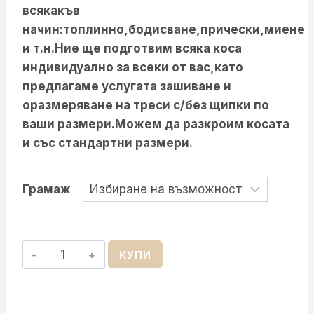
всякакъв
начин:топлинно,бодисване,прически,миене
и т.н.Ние ще подготвим всяка коса
индивидуално за всеки от вас,като
предлагаме услугата зашиване и
оразмеряване на треси с/без щипки по
ваши размери.Можем да разкроим косата
и със стандартни размери.
Грамаж
количество
КУПИ
за
Естествена
Права