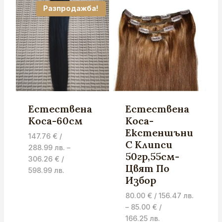
through
/
Разпродажба!
306.26 €
17.00 лв.
/
through
598.99 лв.
10.23 €
/
20.01 лв.
Естествена
Естествена
Коса-60см
Коса-
Екстеншъни
147.76
€
/
С Клипси
288.99 лв.
–
50гр,55см-
306.26
€
/
Цвят По
Price
598.99 лв.
Избор
range:
147.76 €
80.00
€
/ 156.47 лв.
/
–
85.00
€
/
288.99 лв.
Price
166.25 лв.