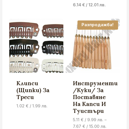
0.20 лв..
/
Current
price
6.14
€
/ 12.01 лв.
0.16 лв..
price
was:
is:
7.67 €
6.14 €
/
Разпродажба!
/
15.00 лв..
12.01 лв..
Клипси
Инструменти
(Щипки) За
/Куки/ За
Треси
Поставяне
На Капси И
1.02
€
/ 1.99 лв.
Туистъри
5.11
€
/ 9.99 лв.
–
Price
7.67
€
/ 15.00 лв.