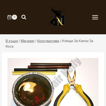
Към
съдържанието
0
В къщи
/
Магазин
/
Консумативи
/
Клещи За Капси За
Коса