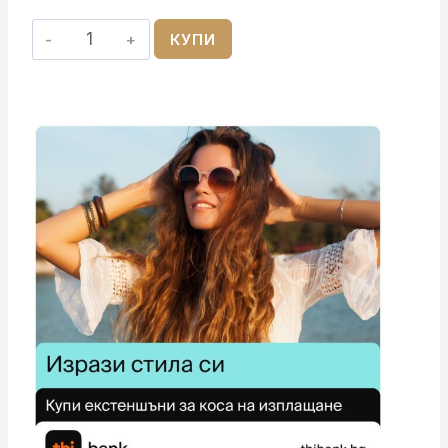
количество
КУПИ
за
Клещи
За
Капси
За
Коса