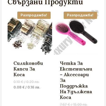
Свързани Продукти
Разпродажба!
Разпродажба!
Силиконови
Четка За
Капси За
Екстеншъни
Коса
– Аксесоари
За
Original
0.10
€
/ 0.20 лв.
Поддръжка
price
Current
0.08
€
/ 0.16 лв.
На Удължена
was:
price
Коса
0.10 €
is:
/
0.08 €
Original
7.67
€
/ 15.00 лв.