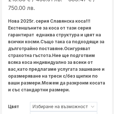
Price
750.00 лв.
range:
Нова 2025г. серия Славянска коса!!!
219.86 €
Екстеншъните за коса от тази серия
/
гарантират еднаква структура и цвят на
430.01 лв.
всички косми.Също така са подходящи за
дълготрайно поставяне.Осигуряват
through
страхотна гъстота
.Ние ще подготвим
383.47 €
всяка коса индивидуално за всеки от
/
вас,като предлагаме услугата зашиване и
оразмеряване на треси с/без щипки по
750.00 лв.
ваши размери.Можем да разкроим косата
и със стандартни размери.
Цвят