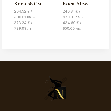
Коса 55 См
Коса 70см
204.52
€
/
240.31
€
/
400.01 лв.
–
470.01 лв.
–
373.24
€
/
434.60
€
/
Price
Price
729.99 лв.
850.00 лв.
range:
range:
204.52 €
240.31 €
/
/
400.01 лв.
470.01 лв.
through
through
373.24 €
434.60 €
/
/
729.99 лв.
850.00 лв.