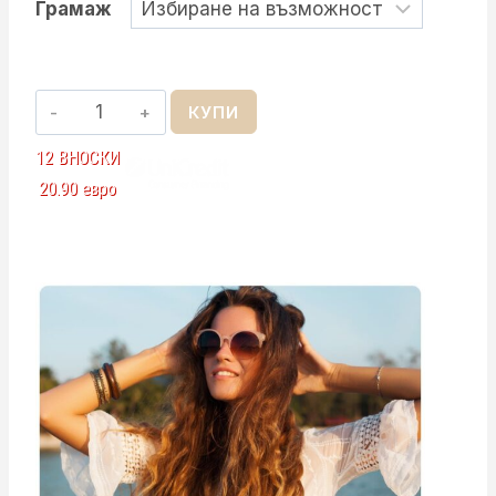
Грамаж
количество
КУПИ
за
12 ВНОСКИ
Славянска
20.90 евро
Коса
60
см