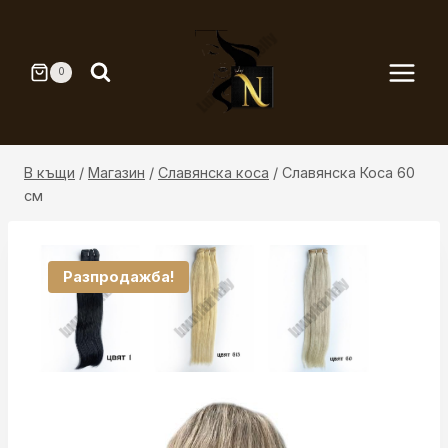
Към
съдържанието
0
В къщи
/
Магазин
/
Славянска коса
/
Славянска Коса 60
см
Разпродажба!