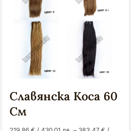
Славянска Коса 60
См
219.86
€
/ 430.01 лв.
–
383.47
€
/