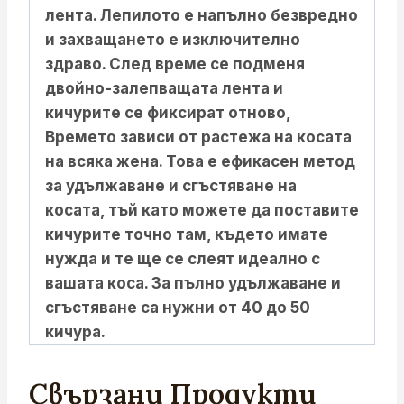
лента. Лепилото е напълно безвредно
и захващането е изключително
здраво. След време се подменя
двойно-залепващата лента и
кичурите се фиксират отново,
Времето зависи от растежа на косата
на всяка жена. Това е ефикасен метод
за удължаване и сгъстяване на
косата, тъй като можете да поставите
кичурите точно там, където имате
нужда и те ще се слеят идеално с
вашата коса. За пълно удължаване и
сгъстяване са нужни от 40 до 50
кичура.
Свързани Продукти