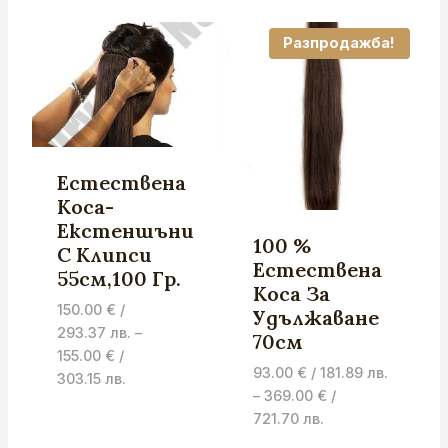
/
93.00 €
132.98 лв.
/
Разпродажба!
through
181.89 лв.
269.00 €
through
/
369.00 €
526.12 лв.
/
721.70 лв.
Естествена
Коса-
Екстеншъни
100 %
С Клипси
Естествена
55см,100 Гр.
Коса За
150.00
€
/
Удължаване
293.37 лв.
–
70см
155.00
€
/
93.00
€
/ 181.89 лв.
Price
303.15 лв.
–
369.00
€
/
range:
Price
721.70 лв.
150.00 €
range:
/