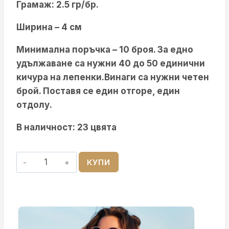
Грамаж: 2.5 гр/бр.
Ширина – 4 см
Минимална поръчка – 10 броя. За едно
удължаване са нужни 40 до 50 единични
кичура на лепенки.Винаги са нужни четен
брой. Поставя се един отгоре, един
отдолу.
В наличност: 23 цвята
количество
КУПИ
за
Стикери
За
Коса
–