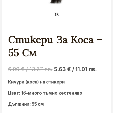
Стикери За Коса –
55 См
Original
Curre
6.99
€
/ 13.67 лв.
5.63
€
/ 11.01 лв.
price
price
Кичури (коса) на стикери
was:
is:
Цвят: 1б-много тъмно кестеняво
6.99 €
5.63 €
/
/
Дължина: 55 см
13.67 лв..
11.01 л