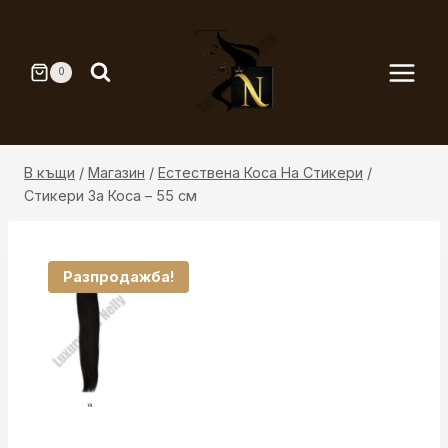
Към
съдържанието
0
В къщи
/
Магазин
/
Естествена Коса На Стикери
/
Стикери За Коса – 55 см
Разпродажба!