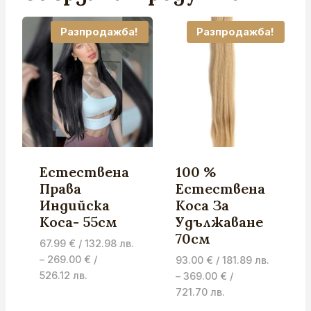
Разпродажба!
Разпродажба!
Естествена
100 %
Права
Естествена
Индийска
Коса За
Коса- 55см
Удължаване
70см
67.99
€
/ 132.98 лв.
–
269.00
€
/
93.00
€
/ 181.89 лв.
Price
526.12 лв.
–
369.00
€
/
range:
Price
721.70 лв.
67.99 €
range: