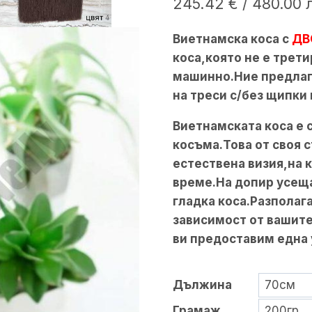
245.42
€
/ 480.00 
Виетнамска коса с
ДВ
коса,която не е трет
машинно.Ние предлаг
на треси с/без щипки
Виетнамската коса е с
косъма.Това от своя 
естествена визия,на 
време.На допир усеща
гладка коса.Разполага
зависимост от вашит
ви предоставим една 
Дължина
Грамаж