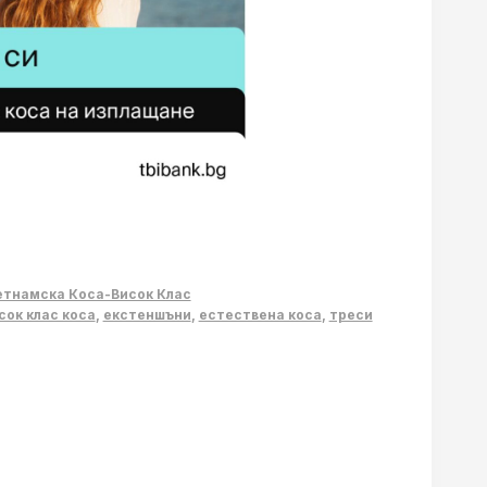
етнамска Коса-Висок Клас
сок клас коса
,
екстеншъни
,
естествена коса
,
треси