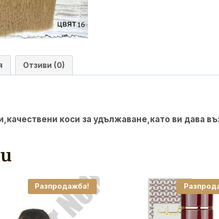
я
Отзиви (0)
и,качествени коси за удължаване,като ви дава въ
ти
Разпродажба!
Разпрод