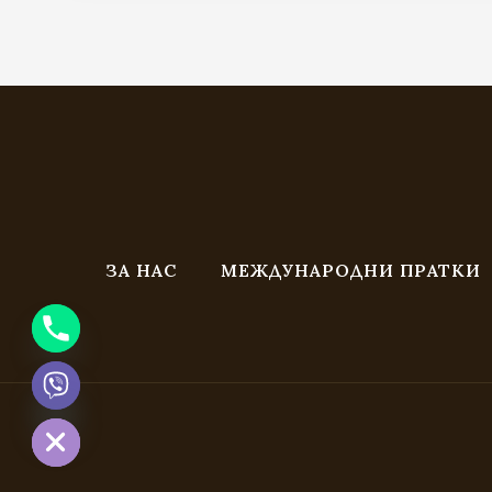
through
7.67 €
/
15.00 лв.
ЗА НАС
МЕЖДУНАРОДНИ ПРАТКИ
CHATY
HIDE