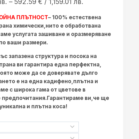
Price
лв.
–
592.59
€
/ 1,159.01 лв.
range:
ОЙНА ПЛЪТНОСТ
– 100% естествена
245.42 €
ирана химически,нито е обработвана
/
аме услугата зашиване и оразмеряване
480.00 лв.
 по ваши размери.
through
ъс запазена структура и посока на
592.59 €
страна ви гарантира една перфектна,
която може да се доверявате дълго
/
нето е на една кадифено,плътна и
1,159.01 лв.
ме с широка гама от цветове в
е предпочитания.Гарантираме ви,че ще
уникална и плътна коса!