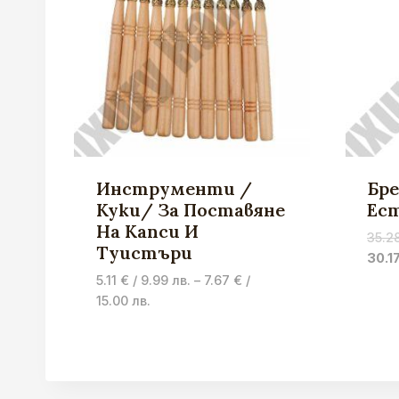
Инструменти /
Бр
Куки/ За Поставяне
Ес
На Капси И
35.2
Туистъри
30.1
5.11
€
/ 9.99 лв.
–
7.67
€
/
Price
15.00 лв.
range:
5.11 €
/
9.99 лв.