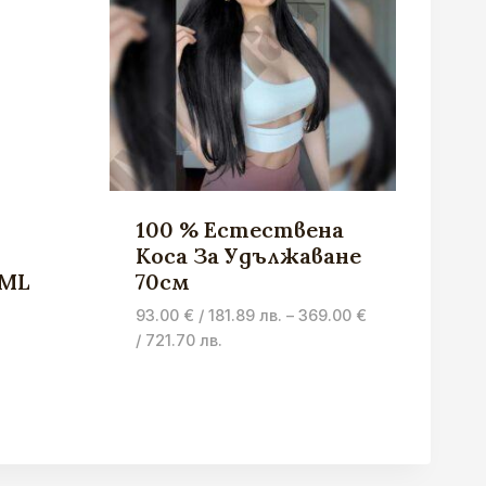
100 % Естествена
Коса За Удължаване
0ML
70см
nal
93.00
€
/ 181.89 лв.
–
369.00
€
nt
Price
/ 721.70 лв.
range:
 €
93.00 €
€
/
 лв..
181.89 лв.
 лв..
through