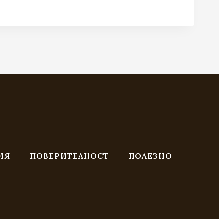
 €
 €
 лв..
лв..
ИЯ
ПОВЕРИТЕЛНОСТ
ПОЛЕЗНО