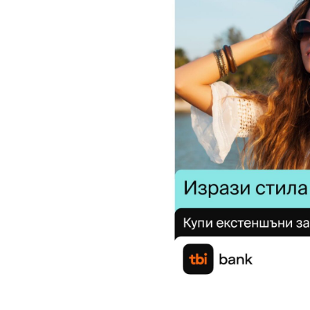
дамски
парфюм
EDP,
100ML