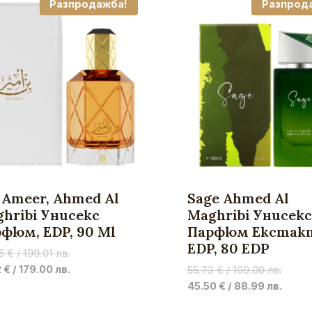
Разпродажба!
Разпрод
 Ameer, Ahmed Al
Sage Ahmed Al
hribi Унисекс
Maghribi Унисекс
фюм, EDP, 90 Ml
Парфюм Екстак
EDP, 80 EDP
Original
75
€
/ 199.01 лв.
price
Current
2
€
/ 179.00 лв.
Origin
55.73
€
/ 109.00 лв.
was:
price
price
Curre
45.50
€
/ 88.99 лв.
101.75 €
is:
was:
price