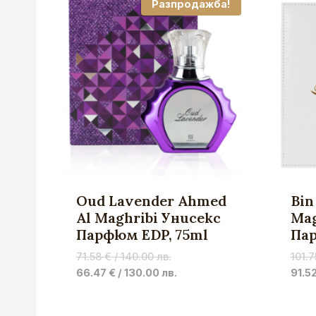
Разпродажба!
Oud Lavender Ahmed
Bin
Al Maghribi Унисекс
Mag
Парфюм EDP, 75ml
Пар
Original
71.58
€
/ 140.00 лв.
101.
price
Current
66.47
€
/ 130.00 лв.
91.5
was:
price
71.58 €
is: