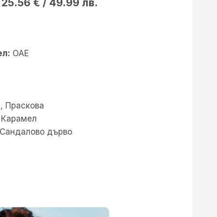
Original
Current
25.56
€
/ 49.99 лв.
price
price
was:
is:
33.23 €
25.56 €
л:
ОАЕ
/
/
64.99 лв..
49.99 лв..
 Праскова
 Карамел
 Сандалово дърво