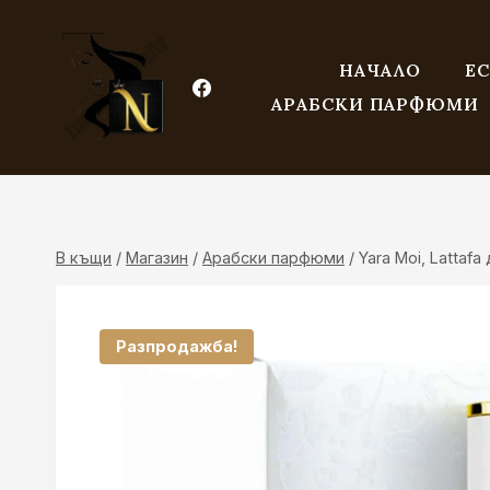
Към
съдържанието
НАЧАЛО
ЕС
АРАБСКИ ПАРФЮМИ
В къщи
/
Магазин
/
Арабски парфюми
/
Yara Moi, Lattaf
Разпродажба!