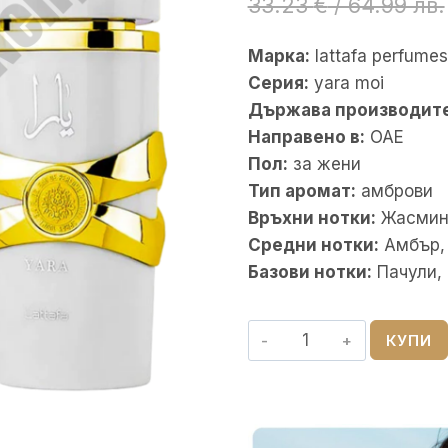
33.23
€
/ 64.99 лв.
Марка:
lattafa perfumes
Серия:
yara moi
Държава производите
Направено в:
ОАЕ
Пол:
за жени
Тип аромат:
амброви
Връхни нотки:
Жасмин,
Средни нотки:
Амбър,
Базови нотки:
Пачули,
количество
КУПИ
за
Yara
Moi,
Lattafa