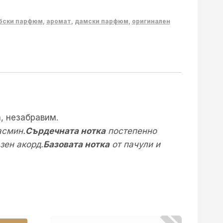
бски парфюм
,
аромат
,
дамски парфюм
,
оригинален
, незабравим.
асмин.
Сърдечната нотка
постепенно
зен акорд.
Базовата нотка
от пачули и