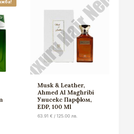
ажба!
Musk & Leather,
Ahmed Al Maghribi
т
Унисекс Парфюм,
EDP, 100 Ml
al
63.91
€
/ 125.00 лв.
nt