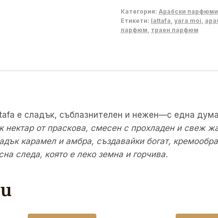
Категория:
Арабски парфюми
Етикети:
lattafa
,
yara moi
,
ара
парфюм
,
траен парфюм
ttafa е сладък, съблазнителен и нежен—с една дума
к нектар от праскова, смесен с прохладен и свеж ж
адък карамел и амбра, създавайки богат, кремообра
а следа, която е леко земна и горчива.
ти