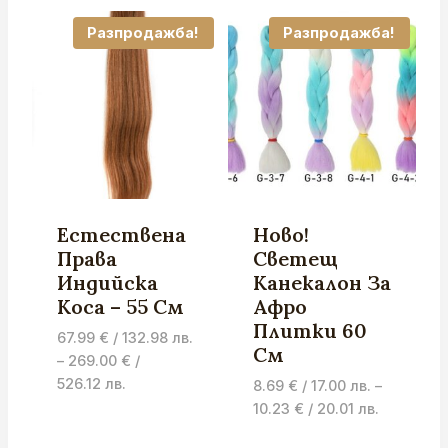
Разпродажба!
Разпродажба!
Естествена
Ново!
Права
Светещ
Индийска
Канекалон За
Коса – 55 См
Афро
Плитки 60
67.99
€
/ 132.98 лв.
См
–
269.00
€
/
Price
526.12 лв.
8.69
€
/ 17.00 лв.
–
range:
Price
10.23
€
/ 20.01 лв.
67.99 €
range: