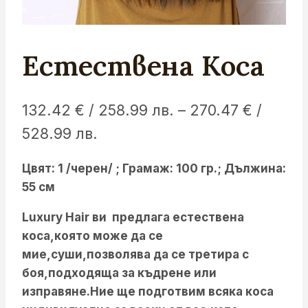
Естествена Коса
132.42
€
/ 258.99 лв.
–
270.47
€
/
Price
528.99 лв.
range:
Цвят: 1 /черен/ ;
Грамаж: 100 гр.;
Дължина:
132.42 €
55 см
/
Luxury Hair ви предлага естествена
258.99 лв.
коса,която може да се
through
мие,суши,позволява да се третира с
270.47 €
боя,подходяща за къдрене или
изправяне.Ние ще подготвим всяка коса
/