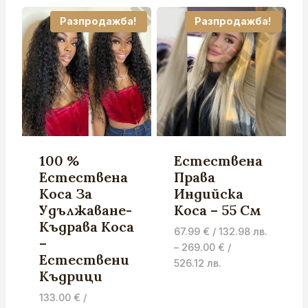
/
8.69 €
132.98 лв.
/
Разпродажба!
Разпродажба!
through
17.00 лв.
269.00 €
through
/
10.23 €
526.12 лв.
/
20.01 лв.
100 %
Естествена
Естествена
Права
Коса За
Индийска
Удължаване-
Коса – 55 См
Къдрава Коса
67.99
€
/ 132.98 лв.
–
–
269.00
€
/
Естествени
Price
526.12 лв.
Къдрици
range:
67.99 €
133.00
€
/