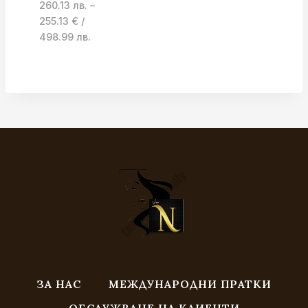
/
260.13 лв.
–
132.98 лв.
255.13
€
/
through
Price
498.99 лв.
269.00 €
range:
/
133.00 €
526.12 лв.
/
260.13 лв.
through
255.13 €
/
498.99 лв.
ЗА НАС
МЕЖДУНАРОДНИ ПРАТКИ