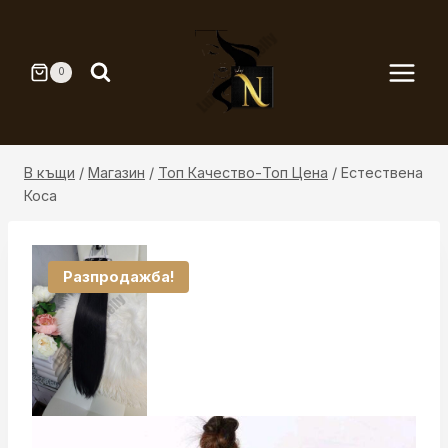
Към
съдържанието
0
В къщи
/
Магазин
/
Топ Качество-Топ Цена
/
Естествена
Коса
Разпродажба!