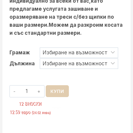
индивидуално за всеки от вас,като
528.99 лв.
предлагаме услугата зашиване и
оразмеряване на треси с/без щипки по
ваши размери.Можем да разкроим косата
и със стандартни размери.
Грамаж
Дължина
количество
КУПИ
за
12 ВНОСКИ
Естествена
12.59 евро
(24.62 лева)
Коса