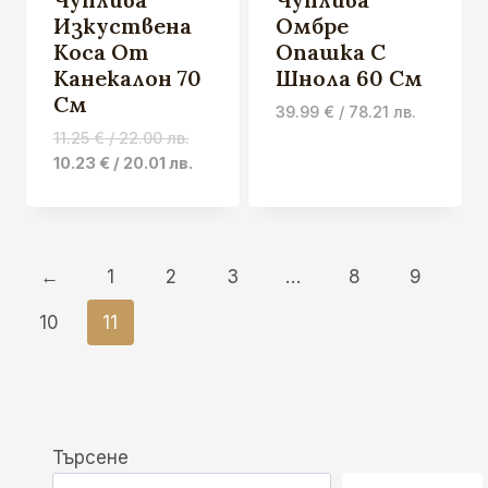
Изкуствена
Омбре
Коса От
Опашка С
Канекалон 70
Шнола 60 См
См
39.99
€
/ 78.21 лв.
Original
11.25
€
/ 22.00 лв.
price
Current
10.23
€
/ 20.01 лв.
was:
price
11.25 €
is:
/
10.23 €
22.00 лв..
/
←
1
2
3
…
8
9
20.01 лв..
10
11
Търсене