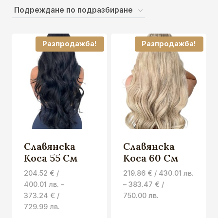
Разпродажба!
Разпродажба!
Славянска
Славянска
Коса 55 См
Коса 60 См
204.52
€
/
219.86
€
/ 430.01 лв.
400.01 лв.
–
–
383.47
€
/
Price
373.24
€
/
750.00 лв.
Price
range:
729.99 лв.
range:
219.86 €